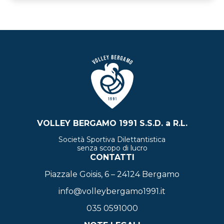
Questo
prodotto
ha
più
varianti.
Le
opzioni
possono
essere
scelte
nella
VOLLEY BERGAMO 1991 S.S.D. a R.L.
pagina
del
Società Sportiva Dilettantistica
prodotto
senza scopo di lucro
CONTATTI
Piazzale Goisis, 6 – 24124 Bergamo
info@volleybergamo1991.it
035 0591000